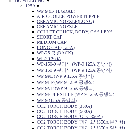
TIG WELDING
▼
125A
▼
WP-9 (INTEGRAL)
AIR COOLER POWER NIPPLE
CERAMIC NOZZLE(LONG)
CERAMIC NOZZLE
COLLET CHUCK, BODY, CAS LENS
SHORT CAP
MEDIUM CAP
LONG CAP (125A)
WP-25 공 (BACK)
WP-26 260A
WP-150-9 분리식 (WP-9 125A 공냉식)
WP-150-9 분리식 (WP-9 125A 공냉식)
WP-9PL (WP-9 125A 공냉식)
WP-9HP (WP-9 125A 공냉식)
WP-9VF (WP-9 125A 공냉식)
WP-9F FLEXIBLE (WP-9 125A 공냉식)
WP-9 (125A 공냉식)
CO2 TORCH BODY (350A)
CO2 TORCH BODY (500A)
CO2 TORCH BODY (OTC 350A)
CO2 TORCH BODY (파라소닉350A 분리형)
CO2 TORCH BODY (파라소닉350A 일체형)