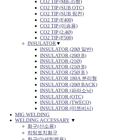
CO2 TIP (MB-35형)
CO2 TIP (SUB OTC)
CO2 TIP (SUB 링컨)
CO2 TIP (F400)
CO2 TIP (이송용)
CO2 TIP (2.4Ø)
CO2 TIP (F500)
INSULATOR
▼
INSULATOR (20Ø 일반)
INSULATOR (20Ø B)
INSULATOR (21Ø)
INSULATOR (21Ø B)
INSULATOR (25Ø B )
INSULATOR 180A 분리형
INSULATOR (20Ø BACK)
INSULATOR (파라소닉)
INSULATOR (OTC)
INSULATOR (TWECO)
INSULATOR (미쯔비시)
MIG WELDING
WELDING ACCESSARY
▼
화구(산소용)
히팅토치화구
화구(아세틸렌용)