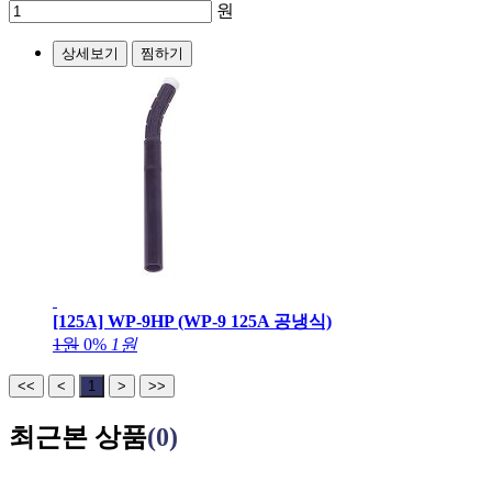
원
상세보기
찜하기
[125A] WP-9HP (WP-9 125A 공냉식)
1원
0%
1원
<<
<
1
>
>>
최근본 상품
(0)