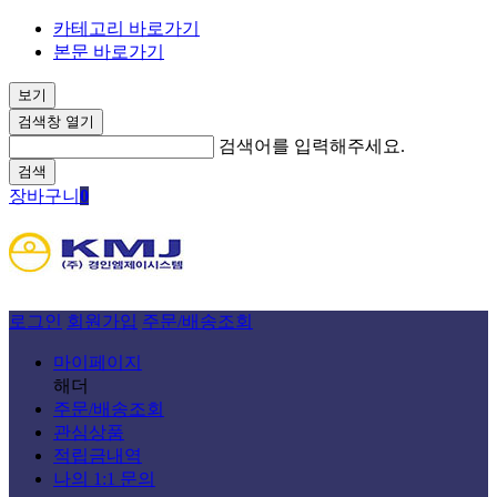
카테고리 바로가기
본문 바로가기
보기
검색창 열기
검색어를 입력해주세요.
검색
장바구니
0
로그인
회원가입
주문/배송조회
마이페이지
해더
주문/배송조회
관심상품
적립금내역
나의 1:1 문의