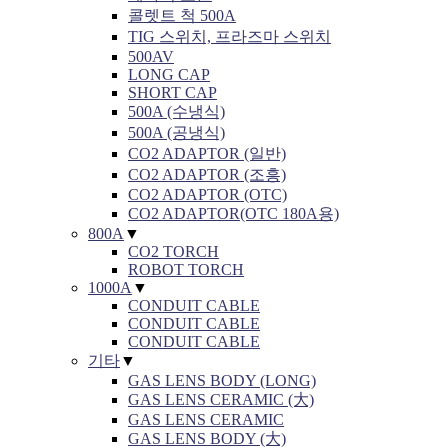
콜렛트 척 500A
TIG 스위치, 프라즈마 스위치
500AV
LONG CAP
SHORT CAP
500A (수냉식)
500A (공냉식)
CO2 ADAPTOR (일반)
CO2 ADAPTOR (조흥)
CO2 ADAPTOR (OTC)
CO2 ADAPTOR(OTC 180A용)
800A
▼
CO2 TORCH
ROBOT TORCH
1000A
▼
CONDUIT CABLE
CONDUIT CABLE
CONDUIT CABLE
기타
▼
GAS LENS BODY (LONG)
GAS LENS CERAMIC (大)
GAS LENS CERAMIC
GAS LENS BODY (大)