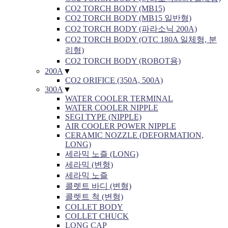
CO2 TORCH BODY (MB15)
CO2 TORCH BODY (MB15 일반형)
CO2 TORCH BODY (파라소닉 200A)
CO2 TORCH BODY (OTC 180A 일체형, 분
리형)
CO2 TORCH BODY (ROBOT용)
200A
▼
CO2 ORIFICE (350A, 500A)
300A
▼
WATER COOLER TERMINAL
WATER COOLER NIPPLE
SEGI TYPE (NIPPLE)
AIR COOLER POWER NIPPLE
CERAMIC NOZZLE (DEFORMATION,
LONG)
세라믹 노즐 (LONG)
세라믹 (변형)
세라믹 노즐
콜렛트 바디 (변형)
콜렛트 척 (변형)
COLLET BODY
COLLET CHUCK
LONG CAP