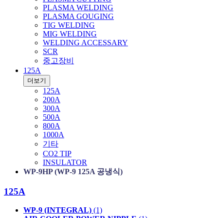
PLASMA WELDING
PLASMA GOUGING
TIG WELDING
MIG WELDING
WELDING ACCESSARY
SCR
중고장비
125A
더보기
125A
200A
300A
500A
800A
1000A
기타
CO2 TIP
INSULATOR
WP-9HP (WP-9 125A 공냉식)
125A
WP-9 (INTEGRAL)
(1)