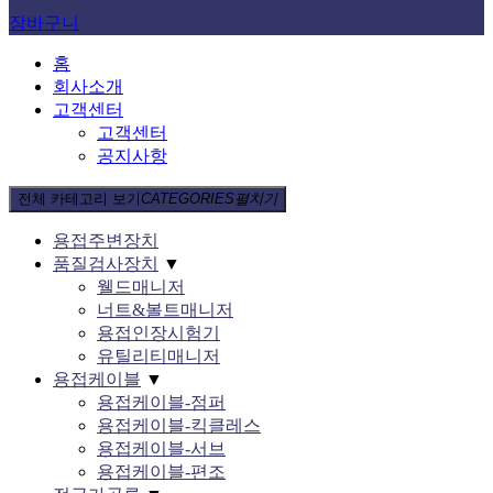
장바구니
홈
회사소개
고객센터
고객센터
공지사항
전체 카테고리 보기
CATEGORIES
펼치기
용접주변장치
품질검사장치
▼
웰드매니저
너트&볼트매니저
용접인장시험기
유틸리티매니저
용접케이블
▼
용접케이블-점퍼
용접케이블-킥클레스
용접케이블-서브
용접케이블-편조