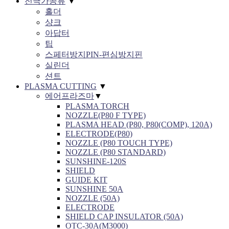
전극가공류
▼
홀더
샹크
아답터
팁
스페터방지PIN-편심방지핀
실린더
션트
PLASMA CUTTING
▼
에어프라즈마
▼
PLASMA TORCH
NOZZLE(P80 F TYPE)
PLASMA HEAD (P80, P80(COMP), 120A)
ELECTRODE(P80)
NOZZLE (P80 TOUCH TYPE)
NOZZLE (P80 STANDARD)
SUNSHINE-120S
SHIELD
GUIDE KIT
SUNSHINE 50A
NOZZLE (50A)
ELECTRODE
SHIELD CAP INSULATOR (50A)
OTC-30A(M3000)