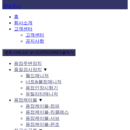
장바구니
홈
회사소개
고객센터
고객센터
공지사항
전체 카테고리 보기
CATEGORIES
펼치기
용접주변장치
품질검사장치
▼
웰드매니저
너트&볼트매니저
용접인장시험기
유틸리티매니저
용접케이블
▼
용접케이블-점퍼
용접케이블-킥클레스
용접케이블-서브
용접케이블-편조