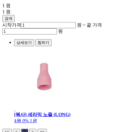
1
원
1
원
검색
시작가격
원 ~
끝 가격
원
상세보기
찜하기
[복사] 세라믹 노즐 (LONG)
1원
0%
1원
<<
<
1
>
>>