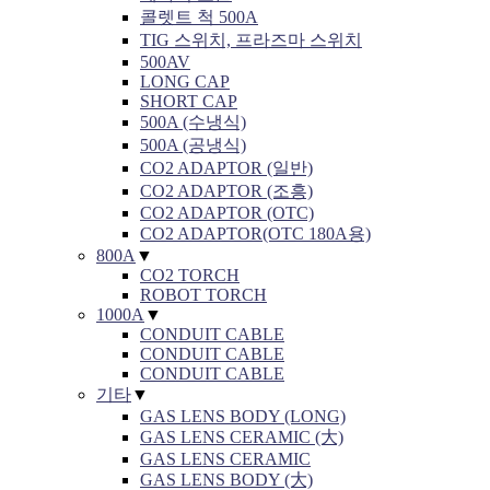
콜렛트 척 500A
TIG 스위치, 프라즈마 스위치
500AV
LONG CAP
SHORT CAP
500A (수냉식)
500A (공냉식)
CO2 ADAPTOR (일반)
CO2 ADAPTOR (조흥)
CO2 ADAPTOR (OTC)
CO2 ADAPTOR(OTC 180A용)
800A
▼
CO2 TORCH
ROBOT TORCH
1000A
▼
CONDUIT CABLE
CONDUIT CABLE
CONDUIT CABLE
기타
▼
GAS LENS BODY (LONG)
GAS LENS CERAMIC (大)
GAS LENS CERAMIC
GAS LENS BODY (大)