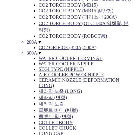
CO2 TORCH BODY (MB15)
CO2 TORCH BODY (MB15 일반형)
CO2 TORCH BODY (파라소닉 200A)
CO2 TORCH BODY (OTC 180A 일체형, 분
리형)
CO2 TORCH BODY (ROBOT용)
200A
▼
CO2 ORIFICE (350A, 500A)
300A
▼
WATER COOLER TERMINAL
WATER COOLER NIPPLE
SEGI TYPE (NIPPLE)
AIR COOLER POWER NIPPLE
CERAMIC NOZZLE (DEFORMATION,
LONG)
세라믹 노즐 (LONG)
세라믹 (변형)
세라믹 노즐
콜렛트 바디 (변형)
콜렛트 척 (변형)
COLLET BODY
COLLET CHUCK
LONG CAP