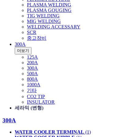
PLASMA WELDING
PLASMA GOUGING
TIG WELDING
MIG WELDING
WELDING ACCESSARY
SCR
중고장비
300A
더보기
125A
200A
300A
500A
800A
1000A
기타
CO2 TIP
INSULATOR
세라믹 (변형)
300A
WATER COOLER TERMINAL
(1)