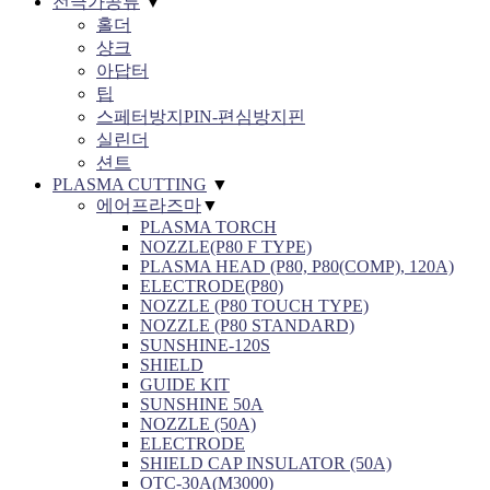
전극가공류
▼
홀더
샹크
아답터
팁
스페터방지PIN-편심방지핀
실린더
션트
PLASMA CUTTING
▼
에어프라즈마
▼
PLASMA TORCH
NOZZLE(P80 F TYPE)
PLASMA HEAD (P80, P80(COMP), 120A)
ELECTRODE(P80)
NOZZLE (P80 TOUCH TYPE)
NOZZLE (P80 STANDARD)
SUNSHINE-120S
SHIELD
GUIDE KIT
SUNSHINE 50A
NOZZLE (50A)
ELECTRODE
SHIELD CAP INSULATOR (50A)
OTC-30A(M3000)