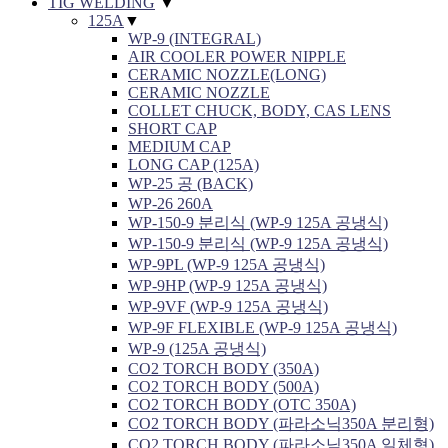
TIG WELDING
▼
125A
▼
WP-9 (INTEGRAL)
AIR COOLER POWER NIPPLE
CERAMIC NOZZLE(LONG)
CERAMIC NOZZLE
COLLET CHUCK, BODY, CAS LENS
SHORT CAP
MEDIUM CAP
LONG CAP (125A)
WP-25 공 (BACK)
WP-26 260A
WP-150-9 분리식 (WP-9 125A 공냉식)
WP-150-9 분리식 (WP-9 125A 공냉식)
WP-9PL (WP-9 125A 공냉식)
WP-9HP (WP-9 125A 공냉식)
WP-9VF (WP-9 125A 공냉식)
WP-9F FLEXIBLE (WP-9 125A 공냉식)
WP-9 (125A 공냉식)
CO2 TORCH BODY (350A)
CO2 TORCH BODY (500A)
CO2 TORCH BODY (OTC 350A)
CO2 TORCH BODY (파라소닉350A 분리형)
CO2 TORCH BODY (파라소닉350A 일체형)