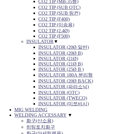
CO2 TIP (MB-35형)
CO2 TIP (SUB OTC)
CO2 TIP (SUB 링컨)
CO2 TIP (F400)
CO2 TIP (이송용)
CO2 TIP (2.4Ø)
CO2 TIP (F500)
INSULATOR
▼
INSULATOR (20Ø 일반)
INSULATOR (20Ø B)
INSULATOR (21Ø)
INSULATOR (21Ø B)
INSULATOR (25Ø B )
INSULATOR 180A 분리형
INSULATOR (20Ø BACK)
INSULATOR (파라소닉)
INSULATOR (OTC)
INSULATOR (TWECO)
INSULATOR (미쯔비시)
MIG WELDING
WELDING ACCESSARY
▼
화구(산소용)
히팅토치화구
화구(아세틸렌용)