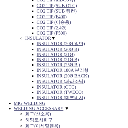
CO2 TIP (SUB OTC)
CO2 TIP (SUB 링컨)
CO2 TIP (F400)
CO2 TIP (이송용)
CO2 TIP (2.4Ø)
CO2 TIP (F500)
INSULATOR
▼
INSULATOR (20Ø 일반)
INSULATOR (20Ø B)
INSULATOR (21Ø)
INSULATOR (21Ø B)
INSULATOR (25Ø B )
INSULATOR 180A 분리형
INSULATOR (20Ø BACK)
INSULATOR (파라소닉)
INSULATOR (OTC)
INSULATOR (TWECO)
INSULATOR (미쯔비시)
MIG WELDING
WELDING ACCESSARY
▼
화구(산소용)
히팅토치화구
화구(아세틸렌용)