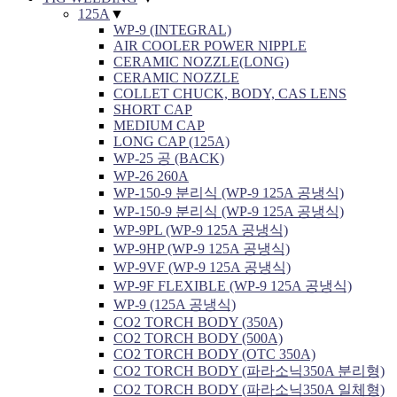
125A
▼
WP-9 (INTEGRAL)
AIR COOLER POWER NIPPLE
CERAMIC NOZZLE(LONG)
CERAMIC NOZZLE
COLLET CHUCK, BODY, CAS LENS
SHORT CAP
MEDIUM CAP
LONG CAP (125A)
WP-25 공 (BACK)
WP-26 260A
WP-150-9 분리식 (WP-9 125A 공냉식)
WP-150-9 분리식 (WP-9 125A 공냉식)
WP-9PL (WP-9 125A 공냉식)
WP-9HP (WP-9 125A 공냉식)
WP-9VF (WP-9 125A 공냉식)
WP-9F FLEXIBLE (WP-9 125A 공냉식)
WP-9 (125A 공냉식)
CO2 TORCH BODY (350A)
CO2 TORCH BODY (500A)
CO2 TORCH BODY (OTC 350A)
CO2 TORCH BODY (파라소닉350A 분리형)
CO2 TORCH BODY (파라소닉350A 일체형)