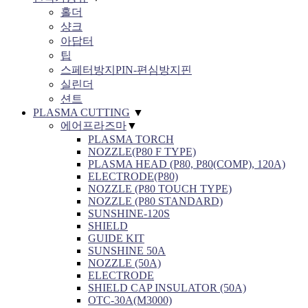
홀더
샹크
아답터
팁
스페터방지PIN-편심방지핀
실린더
션트
PLASMA CUTTING
▼
에어프라즈마
▼
PLASMA TORCH
NOZZLE(P80 F TYPE)
PLASMA HEAD (P80, P80(COMP), 120A)
ELECTRODE(P80)
NOZZLE (P80 TOUCH TYPE)
NOZZLE (P80 STANDARD)
SUNSHINE-120S
SHIELD
GUIDE KIT
SUNSHINE 50A
NOZZLE (50A)
ELECTRODE
SHIELD CAP INSULATOR (50A)
OTC-30A(M3000)