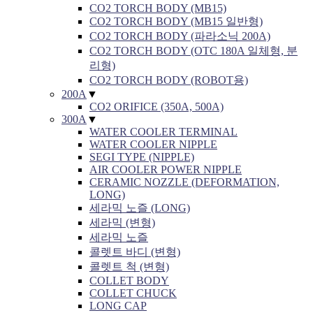
CO2 TORCH BODY (MB15)
CO2 TORCH BODY (MB15 일반형)
CO2 TORCH BODY (파라소닉 200A)
CO2 TORCH BODY (OTC 180A 일체형, 분
리형)
CO2 TORCH BODY (ROBOT용)
200A
▼
CO2 ORIFICE (350A, 500A)
300A
▼
WATER COOLER TERMINAL
WATER COOLER NIPPLE
SEGI TYPE (NIPPLE)
AIR COOLER POWER NIPPLE
CERAMIC NOZZLE (DEFORMATION,
LONG)
세라믹 노즐 (LONG)
세라믹 (변형)
세라믹 노즐
콜렛트 바디 (변형)
콜렛트 척 (변형)
COLLET BODY
COLLET CHUCK
LONG CAP