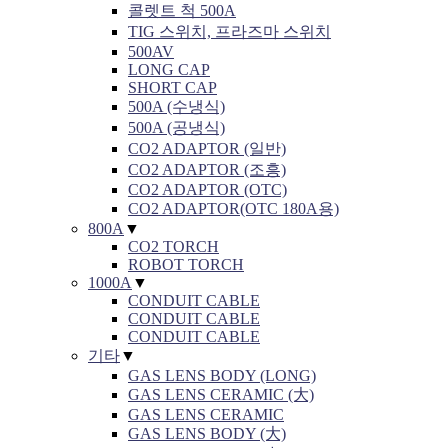
콜렛트 척 500A
TIG 스위치, 프라즈마 스위치
500AV
LONG CAP
SHORT CAP
500A (수냉식)
500A (공냉식)
CO2 ADAPTOR (일반)
CO2 ADAPTOR (조흥)
CO2 ADAPTOR (OTC)
CO2 ADAPTOR(OTC 180A용)
800A
▼
CO2 TORCH
ROBOT TORCH
1000A
▼
CONDUIT CABLE
CONDUIT CABLE
CONDUIT CABLE
기타
▼
GAS LENS BODY (LONG)
GAS LENS CERAMIC (大)
GAS LENS CERAMIC
GAS LENS BODY (大)