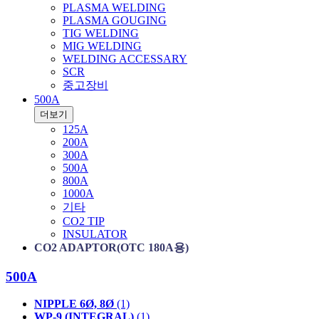
PLASMA WELDING
PLASMA GOUGING
TIG WELDING
MIG WELDING
WELDING ACCESSARY
SCR
중고장비
500A
더보기
125A
200A
300A
500A
800A
1000A
기타
CO2 TIP
INSULATOR
CO2 ADAPTOR(OTC 180A용)
500A
NIPPLE 6Ø, 8Ø
(1)
WP-9 (INTEGRAL)
(1)