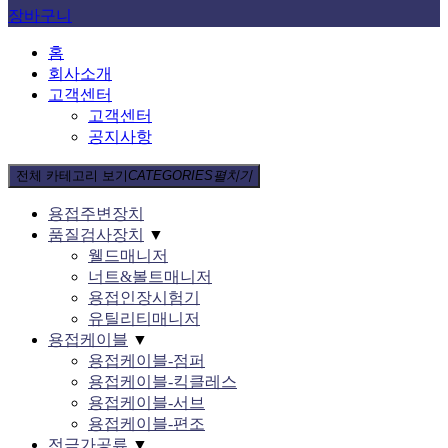
장바구니
홈
회사소개
고객센터
고객센터
공지사항
전체 카테고리 보기
CATEGORIES
펼치기
용접주변장치
품질검사장치
▼
웰드매니저
너트&볼트매니저
용접인장시험기
유틸리티매니저
용접케이블
▼
용접케이블-점퍼
용접케이블-킥클레스
용접케이블-서브
용접케이블-편조
전극가공류
▼