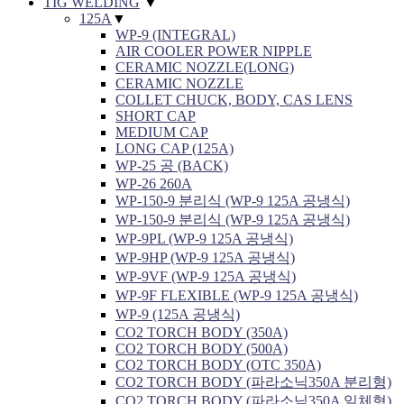
TIG WELDING
▼
125A
▼
WP-9 (INTEGRAL)
AIR COOLER POWER NIPPLE
CERAMIC NOZZLE(LONG)
CERAMIC NOZZLE
COLLET CHUCK, BODY, CAS LENS
SHORT CAP
MEDIUM CAP
LONG CAP (125A)
WP-25 공 (BACK)
WP-26 260A
WP-150-9 분리식 (WP-9 125A 공냉식)
WP-150-9 분리식 (WP-9 125A 공냉식)
WP-9PL (WP-9 125A 공냉식)
WP-9HP (WP-9 125A 공냉식)
WP-9VF (WP-9 125A 공냉식)
WP-9F FLEXIBLE (WP-9 125A 공냉식)
WP-9 (125A 공냉식)
CO2 TORCH BODY (350A)
CO2 TORCH BODY (500A)
CO2 TORCH BODY (OTC 350A)
CO2 TORCH BODY (파라소닉350A 분리형)
CO2 TORCH BODY (파라소닉350A 일체형)