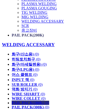
PLASMA WELDING
PLASMA GOUGING
TIG WELDING
MIG WELDING
WELDING ACCESSARY
SCR
중고장비
PAIL PACK(200K)
WELDING ACCESSARY
화구(산소용)
(0)
히팅토치화구
(0)
화구(아세틸렌용)
(0)
화구(LPG용)
(0)
어스 클램프
(0)
INPUT 잭
(0)
SUB ROLLER
(0)
역화 방지기
(0)
WIRE SHARFT
(0)
WIRE COLLET
(0)
PAIL PACK(200K)
(0)
PAIL PACK(300K)
(0)