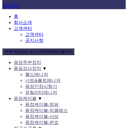
장바구니
홈
회사소개
고객센터
고객센터
공지사항
전체 카테고리 보기
CATEGORIES
펼치기
용접주변장치
품질검사장치
▼
웰드매니저
너트&볼트매니저
용접인장시험기
유틸리티매니저
용접케이블
▼
용접케이블-점퍼
용접케이블-킥클레스
용접케이블-서브
용접케이블-편조