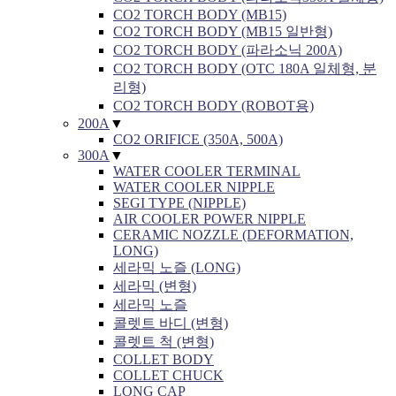
CO2 TORCH BODY (MB15)
CO2 TORCH BODY (MB15 일반형)
CO2 TORCH BODY (파라소닉 200A)
CO2 TORCH BODY (OTC 180A 일체형, 분
리형)
CO2 TORCH BODY (ROBOT용)
200A
▼
CO2 ORIFICE (350A, 500A)
300A
▼
WATER COOLER TERMINAL
WATER COOLER NIPPLE
SEGI TYPE (NIPPLE)
AIR COOLER POWER NIPPLE
CERAMIC NOZZLE (DEFORMATION,
LONG)
세라믹 노즐 (LONG)
세라믹 (변형)
세라믹 노즐
콜렛트 바디 (변형)
콜렛트 척 (변형)
COLLET BODY
COLLET CHUCK
LONG CAP