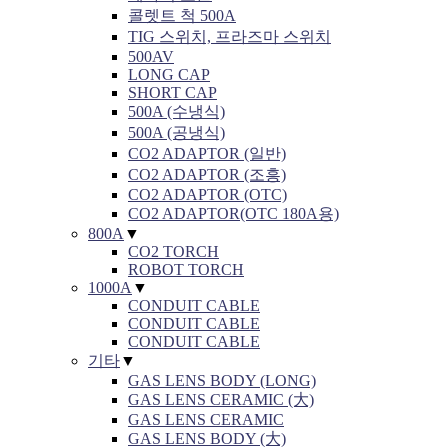
콜렛트 척 500A
TIG 스위치, 프라즈마 스위치
500AV
LONG CAP
SHORT CAP
500A (수냉식)
500A (공냉식)
CO2 ADAPTOR (일반)
CO2 ADAPTOR (조흥)
CO2 ADAPTOR (OTC)
CO2 ADAPTOR(OTC 180A용)
800A
▼
CO2 TORCH
ROBOT TORCH
1000A
▼
CONDUIT CABLE
CONDUIT CABLE
CONDUIT CABLE
기타
▼
GAS LENS BODY (LONG)
GAS LENS CERAMIC (大)
GAS LENS CERAMIC
GAS LENS BODY (大)