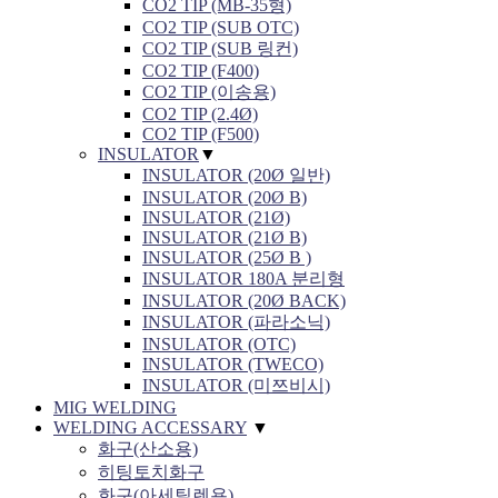
CO2 TIP (MB-35형)
CO2 TIP (SUB OTC)
CO2 TIP (SUB 링컨)
CO2 TIP (F400)
CO2 TIP (이송용)
CO2 TIP (2.4Ø)
CO2 TIP (F500)
INSULATOR
▼
INSULATOR (20Ø 일반)
INSULATOR (20Ø B)
INSULATOR (21Ø)
INSULATOR (21Ø B)
INSULATOR (25Ø B )
INSULATOR 180A 분리형
INSULATOR (20Ø BACK)
INSULATOR (파라소닉)
INSULATOR (OTC)
INSULATOR (TWECO)
INSULATOR (미쯔비시)
MIG WELDING
WELDING ACCESSARY
▼
화구(산소용)
히팅토치화구
화구(아세틸렌용)