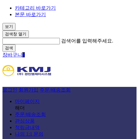
카테고리 바로가기
본문 바로가기
보기
검색창 열기
검색어를 입력해주세요.
검색
장바구니
0
로그인
회원가입
주문/배송조회
마이페이지
해더
주문/배송조회
관심상품
적립금내역
나의 1:1 문의