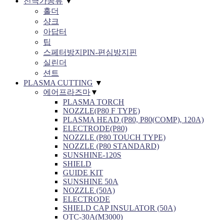
전극가공류
▼
홀더
샹크
아답터
팁
스페터방지PIN-편심방지핀
실린더
션트
PLASMA CUTTING
▼
에어프라즈마
▼
PLASMA TORCH
NOZZLE(P80 F TYPE)
PLASMA HEAD (P80, P80(COMP), 120A)
ELECTRODE(P80)
NOZZLE (P80 TOUCH TYPE)
NOZZLE (P80 STANDARD)
SUNSHINE-120S
SHIELD
GUIDE KIT
SUNSHINE 50A
NOZZLE (50A)
ELECTRODE
SHIELD CAP INSULATOR (50A)
OTC-30A(M3000)