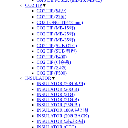
GAS DIFFUSER (MB-25, MB-15)
CO2 TIP
▼
CO2 TIP (일반)
CO2 TIP (자동)
CO2 LONG TIP (75mm)
CO2 TIP (MB-15형)
CO2 TIP (MB-25형)
CO2 TIP (MB-35형)
CO2 TIP (SUB OTC)
CO2 TIP (SUB 링컨)
CO2 TIP (F400)
CO2 TIP (이송용)
CO2 TIP (2.4Ø)
CO2 TIP (F500)
INSULATOR
▼
INSULATOR (20Ø 일반)
INSULATOR (20Ø B)
INSULATOR (21Ø)
INSULATOR (21Ø B)
INSULATOR (25Ø B )
INSULATOR 180A 분리형
INSULATOR (20Ø BACK)
INSULATOR (파라소닉)
INSULATOR (OTC)