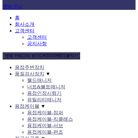
장바구니
홈
회사소개
고객센터
고객센터
공지사항
전체 카테고리 보기
CATEGORIES
펼치기
용접주변장치
품질검사장치
▼
웰드매니저
너트&볼트매니저
용접인장시험기
유틸리티매니저
용접케이블
▼
용접케이블-점퍼
용접케이블-킥클레스
용접케이블-서브
용접케이블-편조