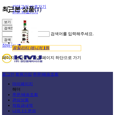
카테고리 바로가기
최근본 상품
(1)
본문 바로가기
보기
검색창 열기
검색어를 입력해주세요.
검색
장바구니
0
유틸리티 매니저
1
원
페이지 상단으로 가기
페이지 하단으로 가기
로그인
회원가입
주문/배송조회
마이페이지
해더
주문/배송조회
관심상품
적립금내역
나의 1:1 문의