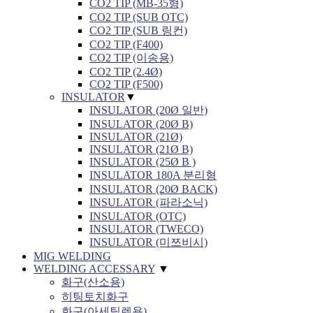
CO2 TIP (MB-35형)
CO2 TIP (SUB OTC)
CO2 TIP (SUB 링컨)
CO2 TIP (F400)
CO2 TIP (이송용)
CO2 TIP (2.4Ø)
CO2 TIP (F500)
INSULATOR
▼
INSULATOR (20Ø 일반)
INSULATOR (20Ø B)
INSULATOR (21Ø)
INSULATOR (21Ø B)
INSULATOR (25Ø B )
INSULATOR 180A 분리형
INSULATOR (20Ø BACK)
INSULATOR (파라소닉)
INSULATOR (OTC)
INSULATOR (TWECO)
INSULATOR (미쯔비시)
MIG WELDING
WELDING ACCESSARY
▼
화구(산소용)
히팅토치화구
화구(아세틸렌용)