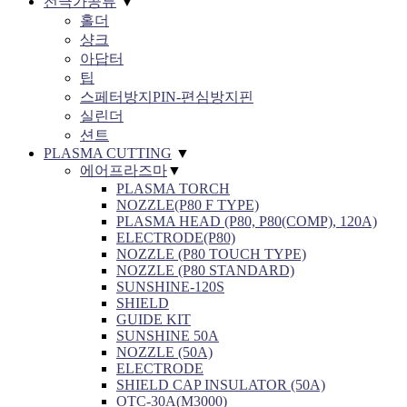
전극가공류
▼
홀더
샹크
아답터
팁
스페터방지PIN-편심방지핀
실린더
션트
PLASMA CUTTING
▼
에어프라즈마
▼
PLASMA TORCH
NOZZLE(P80 F TYPE)
PLASMA HEAD (P80, P80(COMP), 120A)
ELECTRODE(P80)
NOZZLE (P80 TOUCH TYPE)
NOZZLE (P80 STANDARD)
SUNSHINE-120S
SHIELD
GUIDE KIT
SUNSHINE 50A
NOZZLE (50A)
ELECTRODE
SHIELD CAP INSULATOR (50A)
OTC-30A(M3000)