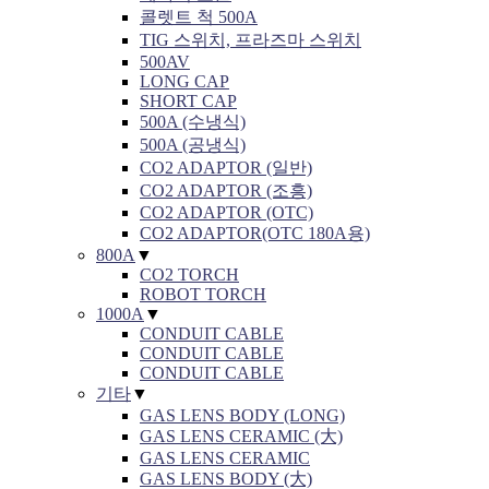
콜렛트 척 500A
TIG 스위치, 프라즈마 스위치
500AV
LONG CAP
SHORT CAP
500A (수냉식)
500A (공냉식)
CO2 ADAPTOR (일반)
CO2 ADAPTOR (조흥)
CO2 ADAPTOR (OTC)
CO2 ADAPTOR(OTC 180A용)
800A
▼
CO2 TORCH
ROBOT TORCH
1000A
▼
CONDUIT CABLE
CONDUIT CABLE
CONDUIT CABLE
기타
▼
GAS LENS BODY (LONG)
GAS LENS CERAMIC (大)
GAS LENS CERAMIC
GAS LENS BODY (大)