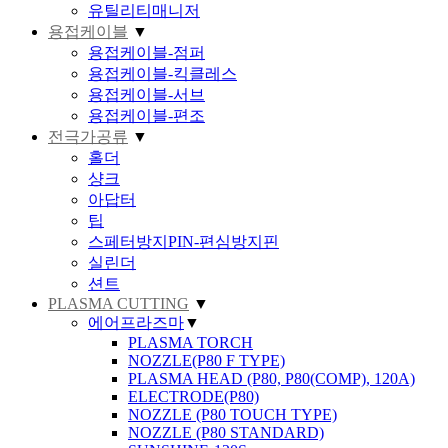
유틸리티매니저
용접케이블
▼
용접케이블-점퍼
용접케이블-킥클레스
용접케이블-서브
용접케이블-편조
전극가공류
▼
홀더
샹크
아답터
팁
스페터방지PIN-편심방지핀
실린더
션트
PLASMA CUTTING
▼
에어프라즈마
▼
PLASMA TORCH
NOZZLE(P80 F TYPE)
PLASMA HEAD (P80, P80(COMP), 120A)
ELECTRODE(P80)
NOZZLE (P80 TOUCH TYPE)
NOZZLE (P80 STANDARD)