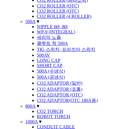
CO2 ROLLER (파라소닉)
CO2 ROLLER (OTC)
CO2 ROLLER (OTC)
CO2 ROLLER (4 ROLLER)
500A
▼
NIPPLE 6Ø, 8Ø
WP-9 (INTEGRAL)
세라믹 노즐
콜렛트 척 500A
TIG 스위치, 프라즈마 스위치
500AV
LONG CAP
SHORT CAP
500A (수냉식)
500A (공냉식)
CO2 ADAPTOR (일반)
CO2 ADAPTOR (조흥)
CO2 ADAPTOR (OTC)
CO2 ADAPTOR(OTC 180A용)
800A
▼
CO2 TORCH
ROBOT TORCH
1000A
▼
CONDUIT CABLE