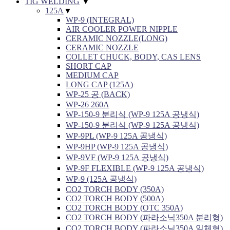
TIG WELDING
▼
125A
▼
WP-9 (INTEGRAL)
AIR COOLER POWER NIPPLE
CERAMIC NOZZLE(LONG)
CERAMIC NOZZLE
COLLET CHUCK, BODY, CAS LENS
SHORT CAP
MEDIUM CAP
LONG CAP (125A)
WP-25 공 (BACK)
WP-26 260A
WP-150-9 분리식 (WP-9 125A 공냉식)
WP-150-9 분리식 (WP-9 125A 공냉식)
WP-9PL (WP-9 125A 공냉식)
WP-9HP (WP-9 125A 공냉식)
WP-9VF (WP-9 125A 공냉식)
WP-9F FLEXIBLE (WP-9 125A 공냉식)
WP-9 (125A 공냉식)
CO2 TORCH BODY (350A)
CO2 TORCH BODY (500A)
CO2 TORCH BODY (OTC 350A)
CO2 TORCH BODY (파라소닉350A 분리형)
CO2 TORCH BODY (파라소닉350A 일체형)