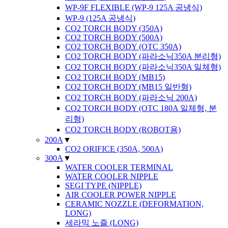
WP-9F FLEXIBLE (WP-9 125A 공냉식)
WP-9 (125A 공냉식)
CO2 TORCH BODY (350A)
CO2 TORCH BODY (500A)
CO2 TORCH BODY (OTC 350A)
CO2 TORCH BODY (파라소닉350A 분리형)
CO2 TORCH BODY (파라소닉350A 일체형)
CO2 TORCH BODY (MB15)
CO2 TORCH BODY (MB15 일반형)
CO2 TORCH BODY (파라소닉 200A)
CO2 TORCH BODY (OTC 180A 일체형, 분
리형)
CO2 TORCH BODY (ROBOT용)
200A
▼
CO2 ORIFICE (350A, 500A)
300A
▼
WATER COOLER TERMINAL
WATER COOLER NIPPLE
SEGI TYPE (NIPPLE)
AIR COOLER POWER NIPPLE
CERAMIC NOZZLE (DEFORMATION,
LONG)
세라믹 노즐 (LONG)