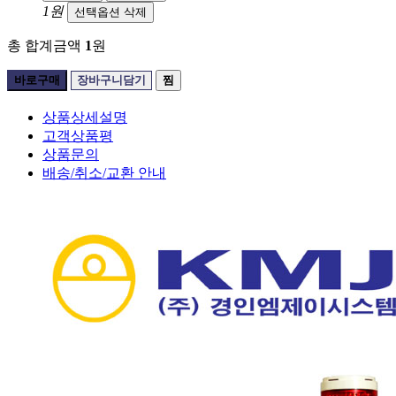
1원
선택옵션 삭제
총 합계금액
1
원
바로구매
장바구니담기
찜
상품상세설명
고객상품평
상품문의
배송/취소/교환 안내