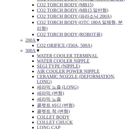
CO2 TORCH BODY (MB15)
CO2 TORCH BODY (MB15 일반형)
CO2 TORCH BODY (파라소닉 200A)
CO2 TORCH BODY (OTC 180A 일체형, 분
리형)
CO2 TORCH BODY (ROBOT용)
200A
▼
CO2 ORIFICE (350A, 500A)
300A
▼
WATER COOLER TERMINAL
WATER COOLER NIPPLE
SEGI TYPE (NIPPLE)
AIR COOLER POWER NIPPLE
CERAMIC NOZZLE (DEFORMATION,
LONG)
세라믹 노즐 (LONG)
세라믹 (변형)
세라믹 노즐
콜렛트 바디 (변형)
콜렛트 척 (변형)
COLLET BODY
COLLET CHUCK
LONG CAP