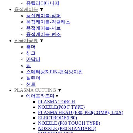
유틸리티매니저
용접케이블
▼
용접케이블-점퍼
용접케이블-킥클레스
용접케이블-서브
용접케이블-편조
전극가공류
▼
홀더
샹크
아답터
팁
스페터방지PIN-편심방지핀
실린더
션트
PLASMA CUTTING
▼
에어프라즈마
▼
PLASMA TORCH
NOZZLE(P80 F TYPE)
PLASMA HEAD (P80, P80(COMP), 120A)
ELECTRODE(P80)
NOZZLE (P80 TOUCH TYPE)
NOZZLE (P80 STANDARD)