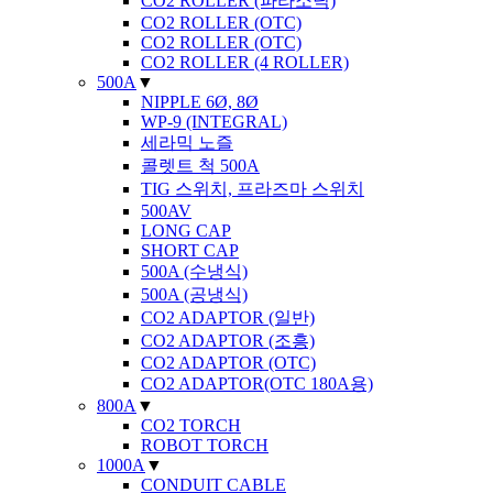
CO2 ROLLER (파라소닉)
CO2 ROLLER (OTC)
CO2 ROLLER (OTC)
CO2 ROLLER (4 ROLLER)
500A
▼
NIPPLE 6Ø, 8Ø
WP-9 (INTEGRAL)
세라믹 노즐
콜렛트 척 500A
TIG 스위치, 프라즈마 스위치
500AV
LONG CAP
SHORT CAP
500A (수냉식)
500A (공냉식)
CO2 ADAPTOR (일반)
CO2 ADAPTOR (조흥)
CO2 ADAPTOR (OTC)
CO2 ADAPTOR(OTC 180A용)
800A
▼
CO2 TORCH
ROBOT TORCH
1000A
▼
CONDUIT CABLE