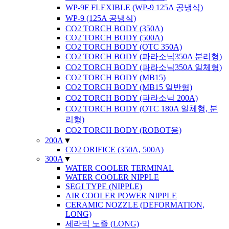
WP-9F FLEXIBLE (WP-9 125A 공냉식)
WP-9 (125A 공냉식)
CO2 TORCH BODY (350A)
CO2 TORCH BODY (500A)
CO2 TORCH BODY (OTC 350A)
CO2 TORCH BODY (파라소닉350A 분리형)
CO2 TORCH BODY (파라소닉350A 일체형)
CO2 TORCH BODY (MB15)
CO2 TORCH BODY (MB15 일반형)
CO2 TORCH BODY (파라소닉 200A)
CO2 TORCH BODY (OTC 180A 일체형, 분
리형)
CO2 TORCH BODY (ROBOT용)
200A
▼
CO2 ORIFICE (350A, 500A)
300A
▼
WATER COOLER TERMINAL
WATER COOLER NIPPLE
SEGI TYPE (NIPPLE)
AIR COOLER POWER NIPPLE
CERAMIC NOZZLE (DEFORMATION,
LONG)
세라믹 노즐 (LONG)