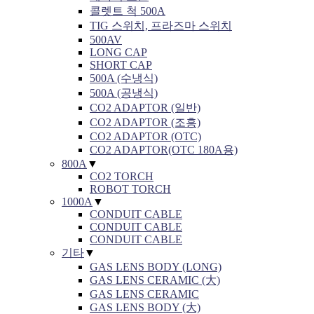
콜렛트 척 500A
TIG 스위치, 프라즈마 스위치
500AV
LONG CAP
SHORT CAP
500A (수냉식)
500A (공냉식)
CO2 ADAPTOR (일반)
CO2 ADAPTOR (조흥)
CO2 ADAPTOR (OTC)
CO2 ADAPTOR(OTC 180A용)
800A
▼
CO2 TORCH
ROBOT TORCH
1000A
▼
CONDUIT CABLE
CONDUIT CABLE
CONDUIT CABLE
기타
▼
GAS LENS BODY (LONG)
GAS LENS CERAMIC (大)
GAS LENS CERAMIC
GAS LENS BODY (大)