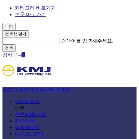
카테고리 바로가기
본문 바로가기
보기
검색창 열기
검색어를 입력해주세요.
검색
장바구니
0
로그인
회원가입
주문/배송조회
마이페이지
해더
주문/배송조회
관심상품
적립금내역
나의 1:1 문의