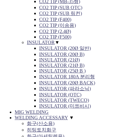
CO2 TIP (MB-35형)
CO2 TIP (SUB OTC)
CO2 TIP (SUB 링컨)
CO2 TIP (F400)
CO2 TIP (이송용)
CO2 TIP (2.4Ø)
CO2 TIP (F500)
INSULATOR
▼
INSULATOR (20Ø 일반)
INSULATOR (20Ø B)
INSULATOR (21Ø)
INSULATOR (21Ø B)
INSULATOR (25Ø B )
INSULATOR 180A 분리형
INSULATOR (20Ø BACK)
INSULATOR (파라소닉)
INSULATOR (OTC)
INSULATOR (TWECO)
INSULATOR (미쯔비시)
MIG WELDING
WELDING ACCESSARY
▼
화구(산소용)
히팅토치화구
화구(아세틸렌용)