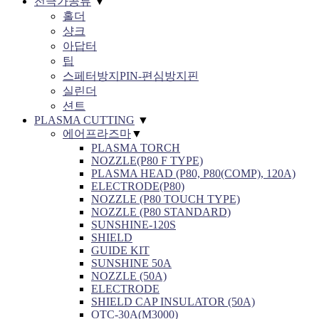
전극가공류
▼
홀더
샹크
아답터
팁
스페터방지PIN-편심방지핀
실린더
션트
PLASMA CUTTING
▼
에어프라즈마
▼
PLASMA TORCH
NOZZLE(P80 F TYPE)
PLASMA HEAD (P80, P80(COMP), 120A)
ELECTRODE(P80)
NOZZLE (P80 TOUCH TYPE)
NOZZLE (P80 STANDARD)
SUNSHINE-120S
SHIELD
GUIDE KIT
SUNSHINE 50A
NOZZLE (50A)
ELECTRODE
SHIELD CAP INSULATOR (50A)
OTC-30A(M3000)