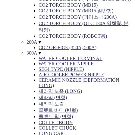
CO2 TORCH BODY (MB15)
CO2 TORCH BODY (MB15 일반형)
CO2 TORCH BODY (파라소닉 200A)
CO2 TORCH BODY (OTC 180A 일체형, 분
리형)
CO2 TORCH BODY (ROBOT용)
200A
▼
CO2 ORIFICE (350A, 500A)
300A
▼
WATER COOLER TERMINAL
WATER COOLER NIPPLE
SEGI TYPE (NIPPLE)
AIR COOLER POWER NIPPLE
CERAMIC NOZZLE (DEFORMATION,
LONG)
세라믹 노즐 (LONG)
세라믹 (변형)
세라믹 노즐
콜렛트 바디 (변형)
콜렛트 척 (변형)
COLLET BODY
COLLET CHUCK
LONG CAP