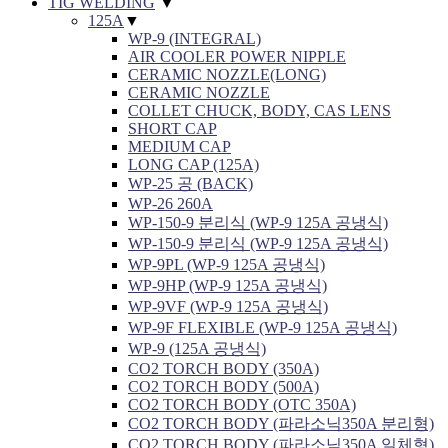
TIG WELDING
▼
125A
▼
WP-9 (INTEGRAL)
AIR COOLER POWER NIPPLE
CERAMIC NOZZLE(LONG)
CERAMIC NOZZLE
COLLET CHUCK, BODY, CAS LENS
SHORT CAP
MEDIUM CAP
LONG CAP (125A)
WP-25 공 (BACK)
WP-26 260A
WP-150-9 분리식 (WP-9 125A 공냉식)
WP-150-9 분리식 (WP-9 125A 공냉식)
WP-9PL (WP-9 125A 공냉식)
WP-9HP (WP-9 125A 공냉식)
WP-9VF (WP-9 125A 공냉식)
WP-9F FLEXIBLE (WP-9 125A 공냉식)
WP-9 (125A 공냉식)
CO2 TORCH BODY (350A)
CO2 TORCH BODY (500A)
CO2 TORCH BODY (OTC 350A)
CO2 TORCH BODY (파라소닉350A 분리형)
CO2 TORCH BODY (파라소닉350A 일체형)