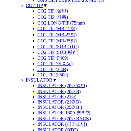
GAS DIFFUSER (MB-25, MB-15)
CO2 TIP
▼
CO2 TIP (일반)
CO2 TIP (자동)
CO2 LONG TIP (75mm)
CO2 TIP (MB-15형)
CO2 TIP (MB-25형)
CO2 TIP (MB-35형)
CO2 TIP (SUB OTC)
CO2 TIP (SUB 링컨)
CO2 TIP (F400)
CO2 TIP (이송용)
CO2 TIP (2.4Ø)
CO2 TIP (F500)
INSULATOR
▼
INSULATOR (20Ø 일반)
INSULATOR (20Ø B)
INSULATOR (21Ø)
INSULATOR (21Ø B)
INSULATOR (25Ø B )
INSULATOR 180A 분리형
INSULATOR (20Ø BACK)
INSULATOR (파라소닉)
INSULATOR (OTC)