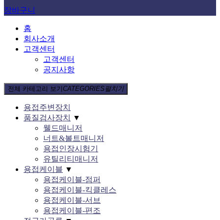
장바구니
홈
회사소개
고객센터
고객센터
공지사항
전체 카테고리 보기
CATEGORIES
펼치기
용접주변장치
품질검사장치
▼
웰드매니저
너트&볼트매니저
용접인장시험기
유틸리티매니저
용접케이블
▼
용접케이블-점퍼
용접케이블-킥클레스
용접케이블-서브
용접케이블-편조